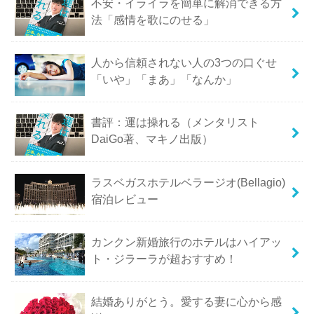
不安・イライラを簡単に解消できる方
法「感情を歌にのせる」
人から信頼されない人の3つの口ぐせ
「いや」「まあ」「なんか」
書評：運は操れる（メンタリスト
DaiGo著、マキノ出版）
ラスベガスホテルベラージオ(Bellagio)
宿泊レビュー
カンクン新婚旅行のホテルはハイアッ
ト・ジラーラが超おすすめ！
結婚ありがとう。愛する妻に心から感