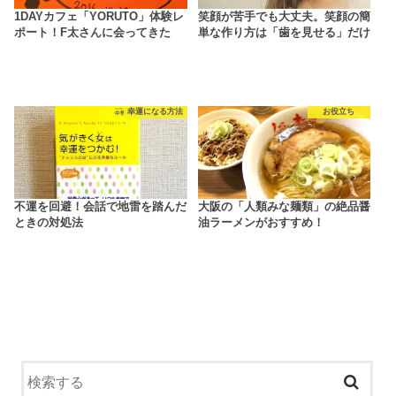
1DAYカフェ「YORUTO」体験レ
笑顔が苦手でも大丈夫。笑顔の簡
ポート！F太さんに会ってきた
単な作り方は「歯を見せる」だけ
幸運になる方法
お役立ち
不運を回避！会話で地雷を踏んだ
大阪の「人類みな麺類」の絶品醤
ときの対処法
油ラーメンがおすすめ！