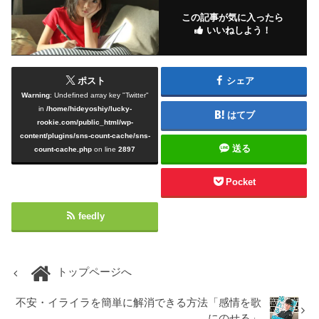
この記事が気に入ったら
いいねしよう！
ポスト
シェア
Warning
: Undefined array key "Twitter"
in
/home/hideyoshiy/lucky-
はてブ
rookie.com/public_html/wp-
content/plugins/sns-count-cache/sns-
送る
count-cache.php
on line
2897
Pocket
feedly
トップページへ
不安・イライラを簡単に解消できる方法「感情を歌
にのせる」