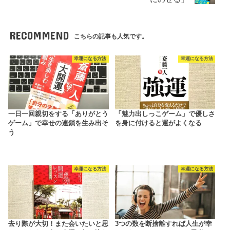
RECOMMEND
こちらの記事も人気です。
幸運になる方法
幸運になる方法
一日一回親切をする「ありがとう
「魅力出しっこゲーム」で優しさ
ゲーム」で幸せの連鎖を生み出そ
を身に付けると運がよくなる
う
幸運になる方法
幸運になる方法
去り際が大切！また会いたいと思
3つの数を断捨離すれば人生が幸