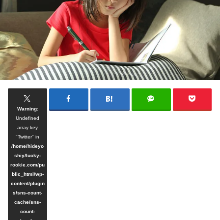
Warning
:
Undefined
array key
"Twitter" in
/home/hideyo
shiy/lucky-
rookie.com/pu
blic_html/wp-
content/plugin
s/sns-count-
cache/sns-
count-