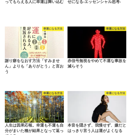
ってもらえる人に幸運は舞い込む
せになる-エッセンシャル思考-
幸運になる方法
幸運になる方法
謝り癖をなおす方法「すみませ
赤信号無視をやめて不運な事故を
ん」よりも「ありがとう」と言お
減らそう
う
幸運になる方法
幸運になる方法
人生は因果応報。幸運も不運も自
本音を隠さず、我慢せず、嫌だと
分がまいた種が結果となって返っ
はっきり言う人は運がよくなる