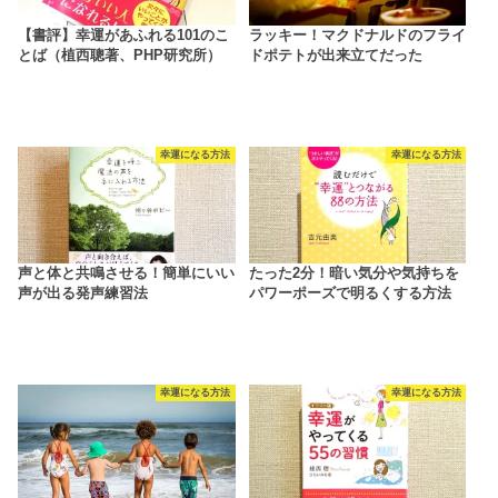
【書評】幸運があふれる101のこ
ラッキー！マクドナルドのフライ
とば（植西聰著、PHP研究所）
ドポテトが出来立てだった
幸運になる方法
幸運になる方法
声と体と共鳴させる！簡単にいい
たった2分！暗い気分や気持ちを
声が出る発声練習法
パワーポーズで明るくする方法
幸運になる方法
幸運になる方法