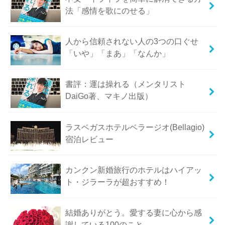
法「感情を歌にのせる」
人から信頼されない人の3つの口ぐせ
「いや」「まあ」「なんか」
書評：運は操れる（メンタリスト
DaiGo著、マキノ出版）
ラスベガスホテルベラージオ(Bellagio)
宿泊レビュー
カンクン新婚旅行のホテルはハイアッ
ト・ジラーラが超おすすめ！
結婚ありがとう。愛する妻に心から感
謝している100のこと