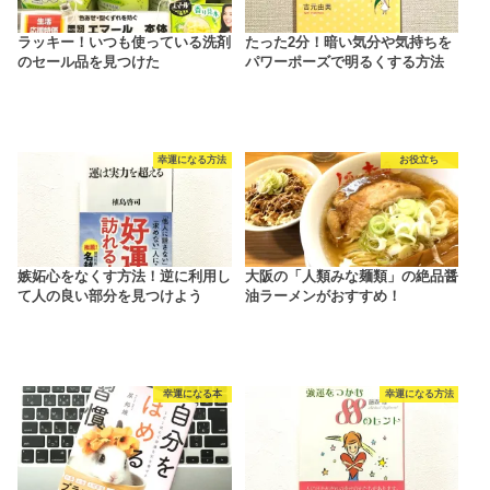
ラッキー！いつも使っている洗剤
たった2分！暗い気分や気持ちを
のセール品を見つけた
パワーポーズで明るくする方法
幸運になる方法
お役立ち
嫉妬心をなくす方法！逆に利用し
大阪の「人類みな麺類」の絶品醤
て人の良い部分を見つけよう
油ラーメンがおすすめ！
幸運になる本
幸運になる方法