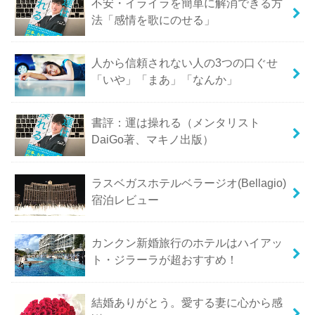
不安・イライラを簡単に解消できる方
法「感情を歌にのせる」
人から信頼されない人の3つの口ぐせ
「いや」「まあ」「なんか」
書評：運は操れる（メンタリスト
DaiGo著、マキノ出版）
ラスベガスホテルベラージオ(Bellagio)
宿泊レビュー
カンクン新婚旅行のホテルはハイアッ
ト・ジラーラが超おすすめ！
結婚ありがとう。愛する妻に心から感