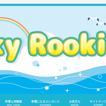
幸運な体験談
幸運になるエレガンス
お役立ち
サイトマッ
REAL LUCKY
ELEGANCE
USEFUL
SITEMAP