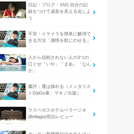
日記・ブログ・SNS 自分の記
録をつけて成長を見える化しよ
う
不安・イライラを簡単に解消で
きる方法「感情を歌にのせる」
人から信頼されない人の3つの
口ぐせ「いや」「まあ」「なん
か」
書評：運は操れる（メンタリス
トDaiGo著、マキノ出版）
ラスベガスホテルベラージオ
(Bellagio)宿泊レビュー
カンクン新婚旅行のホテルはハ