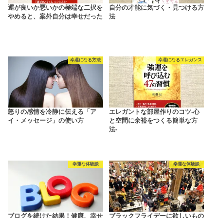
運が良いか悪いかの極端な二択を
自分の才能に気づく・見つける方
やめると、案外自分は幸せだった
法
幸運になる方法
幸運になるエレガンス
怒りの感情を冷静に伝える「ア
エレガントな部屋作りのコツ-心
イ・メッセージ」の使い方
と空間に余裕をつくる簡単な方
法-
幸運な体験談
幸運な体験談
ブログを続けた結果！健康、幸せ
ブラックフライデーに欲しいもの