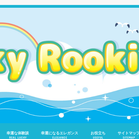
幸運な体験談
幸運になるエレガンス
お役立ち
サイトマッ
REAL LUCKY
ELEGANCE
USEFUL
SITEMAP