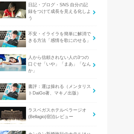
日記・ブログ・SNS 自分の記
録をつけて成長を見える化しよ
う
不安・イライラを簡単に解消で
きる方法「感情を歌にのせる」
人から信頼されない人の3つの
口ぐせ「いや」「まあ」「なん
か」
書評：運は操れる（メンタリス
トDaiGo著、マキノ出版）
ラスベガスホテルベラージオ
(Bellagio)宿泊レビュー
カンクン新婚旅行のホテルはハ