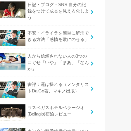
日記・ブログ・SNS 自分の記
録をつけて成長を見える化しよ
う
不安・イライラを簡単に解消で
きる方法「感情を歌にのせる」
人から信頼されない人の3つの
口ぐせ「いや」「まあ」「なん
か」
書評：運は操れる（メンタリス
トDaiGo著、マキノ出版）
ラスベガスホテルベラージオ
(Bellagio)宿泊レビュー
カンクン新婚旅行のホテルはハ