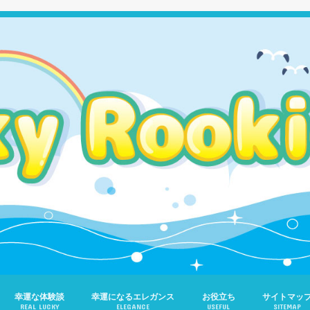
幸運な体験談
幸運になるエレガンス
お役立ち
サイトマッ
REAL LUCKY
ELEGANCE
USEFUL
SITEMAP