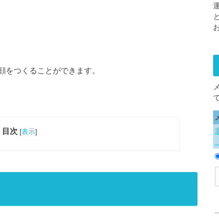
顔をつくることができます。
目次
[
表示
]
？