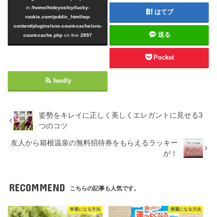
in
/home/hideyoshiy/lucky-
はてブ
rookie.com/public_html/wp-
content/plugins/sns-count-cache/sns-
送る
count-cache.php
on line
2897
Pocket
feedly
姿勢をキレイに正しく美しくエレガントに見せる3
つのコツ
友人から箱根温泉の無料招待券をもらえるラッキー
が！
RECOMMEND
こちらの記事も人気です。
幸運になる方法
幸運になる方法