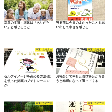
幸運の本質・正体は「ありがた
寝る前に今日のよかったことを思
い」と感じること
い出して幸せを感じる
幸運になる方法
幸運になる方法
セルフイメージを高める方法-鏡
お福分けで幸せと喜びを分かち合
を使った笑顔のプチトレーニン
うと幸運になって返ってくる
グ-
幸運になる方法
幸運になる方法