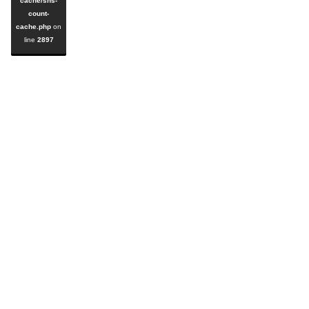
cache/sns-
count-
cache.php
on
line
2897