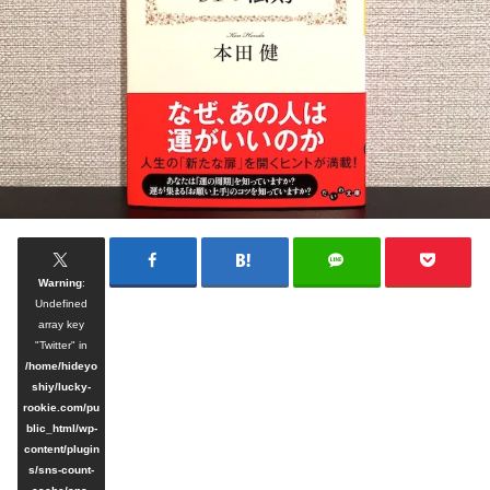
Warning
:
Undefined
array key
"Twitter" in
/home/hideyo
shiy/lucky-
rookie.com/pu
blic_html/wp-
content/plugin
s/sns-count-